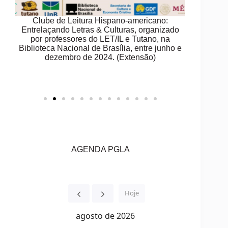
Clube de Leitura Hispano-americano:
Delegação d
38
Entrelaçando Letras & Culturas, organizado
Intern
de
por professores do LET/IL e Tutano, na
no
Biblioteca Nacional de Brasília, entre junho e
ção,
dezembro de 2024. (Extensão)
 ao
a,
AGENDA PGLA
Hoje
agosto de 2026